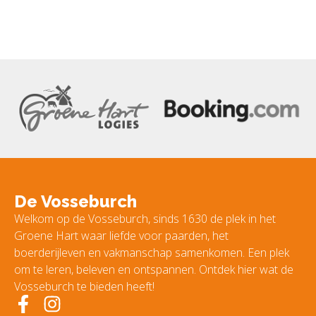
De Vosseburch
Welkom op de Vosseburch, sinds 1630 de plek in het
Groene Hart waar liefde voor paarden, het
boerderijleven en vakmanschap samenkomen. Een plek
om te leren, beleven en ontspannen. Ontdek hier wat de
Vosseburch te bieden heeft!