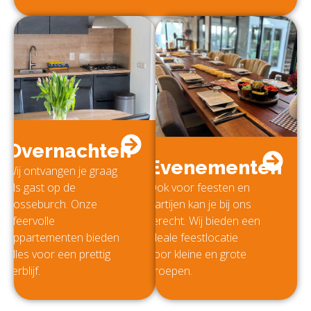
Overnachten
Evenementen
Wij ontvangen je graag
als gast op de
Ook voor feesten en
Vosseburch. Onze
partijen kan je bij ons
sfeervolle
terecht. Wij bieden een
appartementen bieden
ideale feestlocatie
alles voor een prettig
voor kleine en grote
verblijf.
groepen.