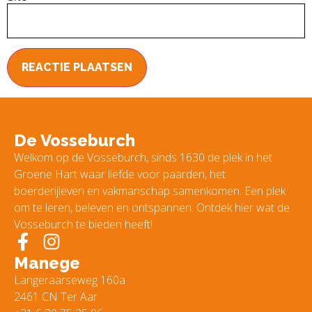
De Vosseburch
Welkom op de Vosseburch, sinds 1630 de plek in het
Groene Hart waar liefde voor paarden, het
boerderijleven en vakmanschap samenkomen. Een plek
om te leren, beleven en ontspannen. Ontdek hier wat de
Vosseburch te bieden heeft!
Manege
Langeraarseweg 160a
2461 CN Ter Aar