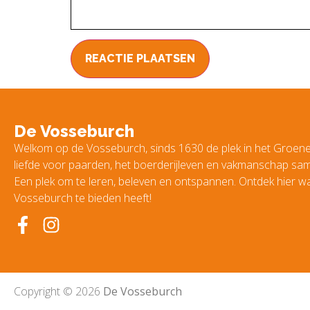
De Vosseburch
Welkom op de Vosseburch, sinds 1630 de plek in het Groen
liefde voor paarden, het boerderijleven en vakmanschap s
Een plek om te leren, beleven en ontspannen. Ontdek hier w
Vosseburch te bieden heeft!
Copyright © 2026
De Vosseburch