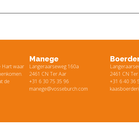
Manege
Boerder
e Hart waar
Langeraarseweg 160a
Langeraarse
amenkomen.
2461 CN Ter Aar
2461 CN Ter
at de
+31 6 30 75 35 96
+31 6 40 36 
manege@vosseburch.com
kaasboerder