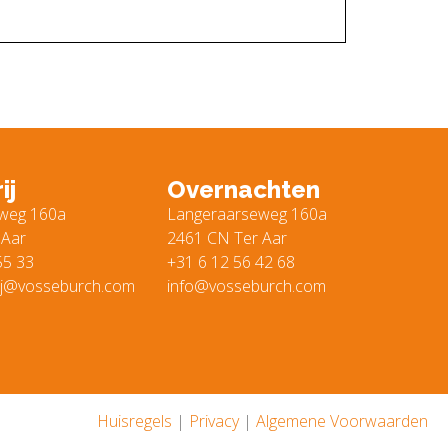
ij
Overnachten
weg 160a
Langeraarseweg 160a
 Aar
2461 CN Ter Aar
55 33
+31 6 12 56 42 68
ij@vosseburch.com
info@vosseburch.com
Huisregels
|
Privacy
|
Algemene Voorwaarden